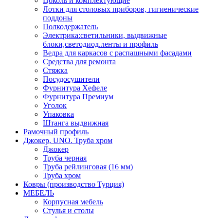
Цоколь и комплектующие
Лотки для столовых приборов, гигиенические
поддоны
Полкодержатель
Электрика:светильники, выдвижные
блоки,светодиод.ленты и профиль
Ведра для каркасов с распашными фасадами
Средства для ремонта
Стяжка
Посудосушители
Фурнитура Хефеле
Фурнитура Премиум
Уголок
Упаковка
Штанга выдвижная
Рамочный профиль
Джокер, UNO. Труба хром
Джокер
Труба черная
Труба рейлинговая (16 мм)
Труба хром
Ковры (производство Турция)
МЕБЕЛЬ
Корпусная мебель
Стулья и столы