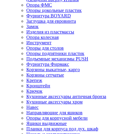
Опора ФМС
Опоры цокольные пластик
Фурнитура BOYARD
Заглушка для евровинта
Замок
Изделия из пластмассы
Опора колесная
Инструмент
Опоры для столов
Опоры подпятники пластик
Подъемные механизмы PUSH
Фурнитура Фирмакс
Корзины выкатные, карго
Корзины сетчатые
Крепеж
Кронштейн
Крючок
Кухонные аксессуары античная бронза
Кухонные аксессуары хром
Навес
Направляющие для ящиков
Опоры для корпусной мебели
Ящики выдвижные
Планки для корпуса под дух. шкаф