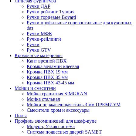
Лицевая фурнитура
Ручки ДАР
Ручки рейлинг Турция
Ручки торцевые Boyard
Ручки профильные горизонтальные для кухонных
баз
Ручки МФК
Ручки-рейлинги
Ручки
Ручки GTV
Кромочные материалы
Кант врезной ПВХ
Кромка меламин клеевая
Кромка ПВХ 19 мм
Кромка ПВХ 35 мм
Кромка ПВХ 42-45 мм
Мойки и смесители
Мойка гранитная SIMGRAN
Мойка стальная
Мойки нержавеющая сталь 3 мм ПРЕМИУМ
Смесители хром и аксессуары
Пилы
Профиль алюминиевый для шкаф-купе
Модерн, Узкая система
Система подвесных дверей SAMET