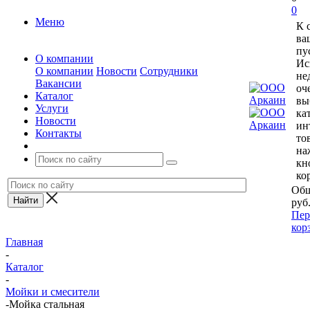
0
Меню
К 
ва
пу
О компании
Ис
О компании
Новости
Сотрудники
не
Вакансии
оч
Каталог
вы
Услуги
ка
Новости
ин
Контакты
то
на
кн
ко
Общ
руб
Пер
кор
Главная
-
Каталог
-
Мойки и смесители
-
Мойка стальная