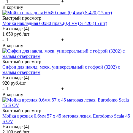
-
+
В корзину
Быстрый просмотр
Мойка накладная 60х80 прав.(0,4 мм) S-420 (15 шт)
На складе (4)
1 650
руб.
/шт
-
+
В корзину
Быстрый просмотр
Сифон для наклд. моек, универсальный с гофрой (3202) с
малым отверстием
На складе (4)
920
руб.
/шт
-
+
В корзину
Быстрый просмотр
Мойка врезная 0,6мм 57 х 45 матовая левая, Eurodomo Scala 45
S OV
На складе (4)
2 100
руб.
/шт