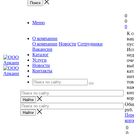
0
0
Меню
0
К 
О компании
ваш
О компании
Новости
Сотрудники
пус
Вакансии
Исп
Каталог
нед
Услуги
оче
Новости
выб
Контакты
кат
ин
тов
на
кн
кор
Общ
руб.
Пер
кор
0
0