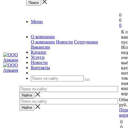
0
0
Меню
0
К 
О компании
ваш
О компании
Новости
Сотрудники
пус
Вакансии
Исп
Каталог
нед
Услуги
оче
Новости
выб
Контакты
кат
ин
тов
на
кн
кор
Общ
руб.
Пер
кор
0
0