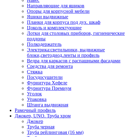
Навес
Направляющие для ящиков
Опоры для корпусной мебели
Ящики выдвижные
Планки для корпуса под дух. шкаф
Цоколь и комплектующие
Лотки для столовых приборов, гигиенические
поддоны
Полкодержатель
Электрика:светильники, выдвижные
блоки,светодиод.ленты и профиль
Ведра для каркасов с распашными фасадами
Средства для ремонта
Стяжка
Посудосушители
Фурнитура Хефеле
Фурнитура Премиум
Уголок
Упаковка
Штанга выдвижная
Рамочный профиль
Джокер, UNO. Труба хром
Джокер
Труба черная
Труба рейлинговая (16 мм)