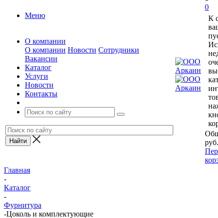
0
Меню
К 
ва
пу
О компании
Ис
О компании
Новости
Сотрудники
не
Вакансии
оч
Каталог
вы
Услуги
ка
Новости
ин
Контакты
то
на
кн
ко
Общ
руб
Пер
кор
Главная
-
Каталог
-
Фурнитура
-
Цоколь и комплектующие