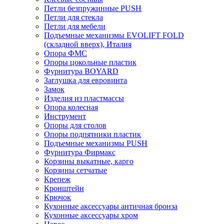
Петли безпружинные PUSH
Петли для стекла
Петли для мебели
Подъемные механизмы EVOLIFT FOLD
(складной вверх), Италия
Опора ФМС
Опоры цокольные пластик
Фурнитура BOYARD
Заглушка для евровинта
Замок
Изделия из пластмассы
Опора колесная
Инструмент
Опоры для столов
Опоры подпятники пластик
Подъемные механизмы PUSH
Фурнитура Фирмакс
Корзины выкатные, карго
Корзины сетчатые
Крепеж
Кронштейн
Крючок
Кухонные аксессуары античная бронза
Кухонные аксессуары хром