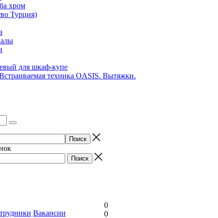
ба хром
во Турция)
а
иалы
и
вый для шкаф-купе
 Встраиваемая техника OASIS. Вытяжки.
онок
0
трудники
Вакансии
0