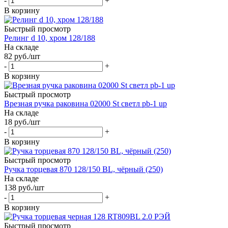
-
+
В корзину
Быстрый просмотр
Релинг d 10, хром 128/188
На складе
82
руб.
/шт
-
+
В корзину
Быстрый просмотр
Врезная ручка раковина 02000 St светл pb-1 up
На складе
18
руб.
/шт
-
+
В корзину
Быстрый просмотр
Ручка торцевая 870 128/150 BL, чёрный (250)
На складе
138
руб.
/шт
-
+
В корзину
Быстрый просмотр