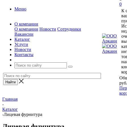
0
Меню
К 
ва
пу
О компании
Ис
О компании
Новости
Сотрудники
не
Вакансии
оч
Каталог
вы
Услуги
ка
Новости
ин
Контакты
то
на
кн
ко
Общ
руб
Пер
кор
Главная
-
Каталог
-
Лицевая фурнитура
Лицевая фурнитура