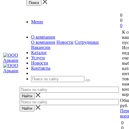
0
0
Меню
0
К 
О компании
ваш
О компании
Новости
Сотрудники
пус
Вакансии
Исп
Каталог
нед
Услуги
оче
Новости
выб
Контакты
кат
ин
тов
на
кн
кор
Общ
руб.
Пер
кор
0
0