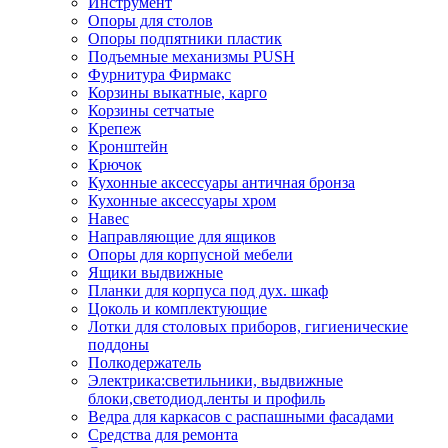
Инструмент
Опоры для столов
Опоры подпятники пластик
Подъемные механизмы PUSH
Фурнитура Фирмакс
Корзины выкатные, карго
Корзины сетчатые
Крепеж
Кронштейн
Крючок
Кухонные аксессуары античная бронза
Кухонные аксессуары хром
Навес
Направляющие для ящиков
Опоры для корпусной мебели
Ящики выдвижные
Планки для корпуса под дух. шкаф
Цоколь и комплектующие
Лотки для столовых приборов, гигиенические
поддоны
Полкодержатель
Электрика:светильники, выдвижные
блоки,светодиод.ленты и профиль
Ведра для каркасов с распашными фасадами
Средства для ремонта