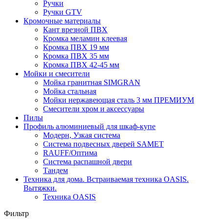
Ручки
Ручки GTV
Кромочные материалы
Кант врезной ПВХ
Кромка меламин клеевая
Кромка ПВХ 19 мм
Кромка ПВХ 35 мм
Кромка ПВХ 42-45 мм
Мойки и смесители
Мойка гранитная SIMGRAN
Мойка стальная
Мойки нержавеющая сталь 3 мм ПРЕМИУМ
Смесители хром и аксессуары
Пилы
Профиль алюминиевый для шкаф-купе
Модерн, Узкая система
Система подвесных дверей SAMET
RAUFF/Оптима
Система распашной двери
Тандем
Техника для дома. Встраиваемая техника OASIS.
Вытяжки.
Техника OASIS
Фильтр