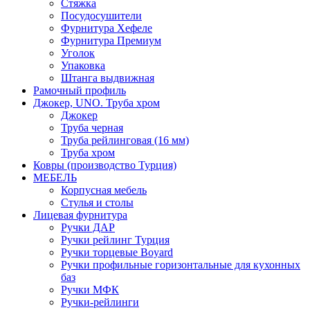
Стяжка
Посудосушители
Фурнитура Хефеле
Фурнитура Премиум
Уголок
Упаковка
Штанга выдвижная
Рамочный профиль
Джокер, UNO. Труба хром
Джокер
Труба черная
Труба рейлинговая (16 мм)
Труба хром
Ковры (производство Турция)
МЕБЕЛЬ
Корпусная мебель
Стулья и столы
Лицевая фурнитура
Ручки ДАР
Ручки рейлинг Турция
Ручки торцевые Boyard
Ручки профильные горизонтальные для кухонных
баз
Ручки МФК
Ручки-рейлинги