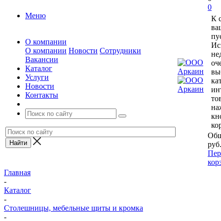
0
Меню
К 
ва
пу
О компании
Ис
О компании
Новости
Сотрудники
не
Вакансии
оч
Каталог
вы
Услуги
ка
Новости
ин
Контакты
то
на
кн
ко
Общ
руб
Пер
кор
Главная
-
Каталог
-
Столешницы, мебельные щиты и кромка
-