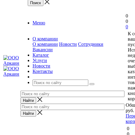
0
0
Меню
0
К 
О компании
ваш
О компании
Новости
Сотрудники
пус
Вакансии
Исп
Каталог
нед
Услуги
оче
Новости
выб
Контакты
кат
ин
тов
на
кн
кор
Общ
руб.
Пер
кор
0
0