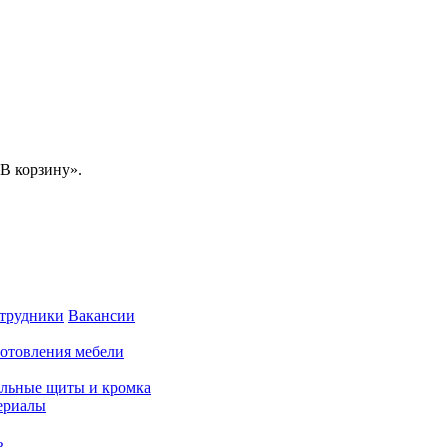
В корзину».
трудники
Вакансии
готовления мебели
льные щиты и кромка
ериалы
ь