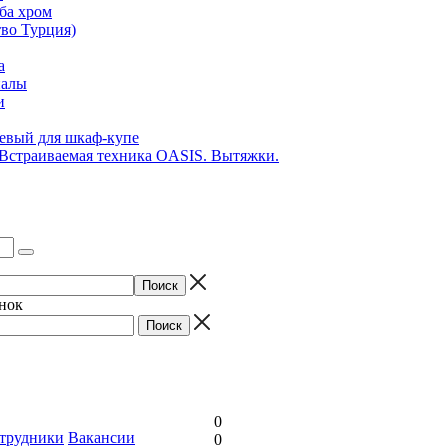
ба хром
во Турция)
а
иалы
и
вый для шкаф-купе
 Встраиваемая техника OASIS. Вытяжки.
онок
0
трудники
Вакансии
0