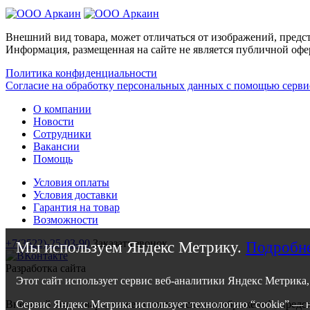
Внешний вид товара, может отличаться от изображений, предст
Информация, размещенная на сайте не является публичной офе
Политика конфиденциальности
Согласие на обработку персональных данных с помощью серв
О компании
Новости
Сотрудники
Вакансии
Помощь
Условия оплаты
Условия доставки
Гарантия на товар
Возможности
+7(3522)-25-03-90
Заказать звонок
Мы используем Яндекс Метрику.
Подробне
Разработка сайта
Этот сайт использует сервис веб-аналитики Яндекс Метрика
Внешний вид товара, может отличаться от изображений, предст
Сервис Яндекс Метрика использует технологию “cookie” — н