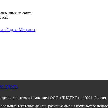
авленных на сайте.
ртой.
иса «Яндекс.Метрика»
е здесь
, предоставляемый компанией ООО «ЯНДЕКС», 119021, Россия, Мо
авленных на сайте.
ебольшие текстовые файлы, размещаемые на компьютере пользов