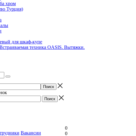
ба хром
во Турция)
а
иалы
и
вый для шкаф-купе
 Встраиваемая техника OASIS. Вытяжки.
онок
0
трудники
Вакансии
0