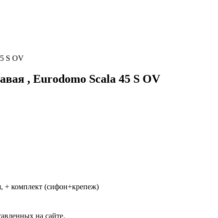
45 S OV
авая , Eurodomo Scala 45 S OV
я, + комплект (сифон+крепеж)
авленных на сайте.