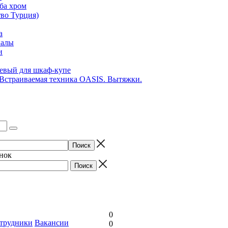
ба хром
во Турция)
а
иалы
и
вый для шкаф-купе
 Встраиваемая техника OASIS. Вытяжки.
онок
0
трудники
Вакансии
0