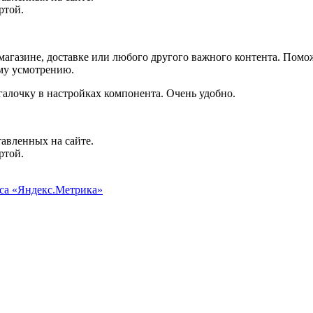
ртой.
агазине, доставке или любого другого важного контента. Помо
ему усмотрению.
галочку в настройках компонента. Очень удобно.
авленных на сайте.
ртой.
иса «Яндекс.Метрика»