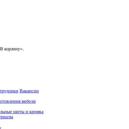
В корзину».
трудники
Вакансии
готовления мебели
льные щиты и кромка
ериалы
ь