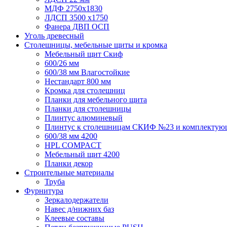
МДФ 2750х1830
ЛДСП 3500 х1750
Фанера ДВП ОСП
Уголь древесный
Столешницы, мебельные щиты и кромка
Мебельный щит Скиф
600/26 мм
600/38 мм Влагостойкие
Нестандарт 800 мм
Кромка для столешниц
Планки для мебельного щита
Планки для столешницы
Плинтус алюминевый
Плинтус к столешницам СКИФ №23 и комплектую
600/38 мм 4200
HPL COMPACT
Мебельный щит 4200
Планки декор
Строительные материалы
Труба
Фурнитура
Зеркалодержатели
Навес д/нижних баз
Клеевые составы