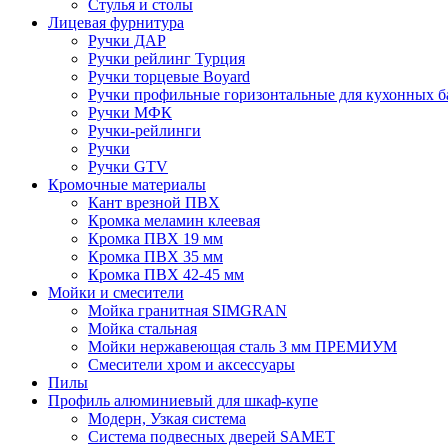
Стулья и столы
Лицевая фурнитура
Ручки ДАР
Ручки рейлинг Турция
Ручки торцевые Boyard
Ручки профильные горизонтальные для кухонных б
Ручки МФК
Ручки-рейлинги
Ручки
Ручки GTV
Кромочные материалы
Кант врезной ПВХ
Кромка меламин клеевая
Кромка ПВХ 19 мм
Кромка ПВХ 35 мм
Кромка ПВХ 42-45 мм
Мойки и смесители
Мойка гранитная SIMGRAN
Мойка стальная
Мойки нержавеющая сталь 3 мм ПРЕМИУМ
Смесители хром и аксессуары
Пилы
Профиль алюминиевый для шкаф-купе
Модерн, Узкая система
Система подвесных дверей SAMET