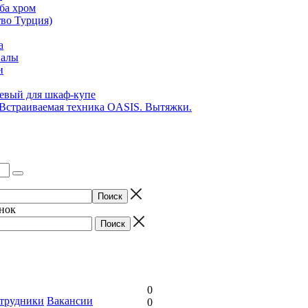
ба хром
во Турция)
а
иалы
и
вый для шкаф-купе
 Встраиваемая техника OASIS. Вытяжки.
онок
0
трудники
Вакансии
0