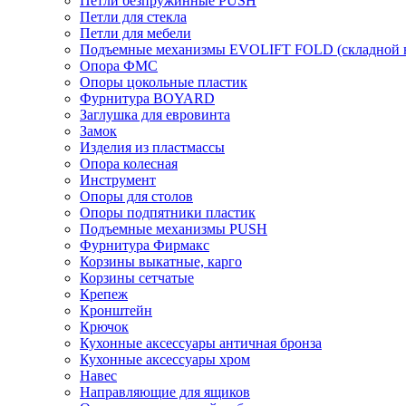
Петли безпружинные PUSH
Петли для стекла
Петли для мебели
Подъемные механизмы EVOLIFT FOLD (складной в
Опора ФМС
Опоры цокольные пластик
Фурнитура BOYARD
Заглушка для евровинта
Замок
Изделия из пластмассы
Опора колесная
Инструмент
Опоры для столов
Опоры подпятники пластик
Подъемные механизмы PUSH
Фурнитура Фирмакс
Корзины выкатные, карго
Корзины сетчатые
Крепеж
Кронштейн
Крючок
Кухонные аксессуары античная бронза
Кухонные аксессуары хром
Навес
Направляющие для ящиков