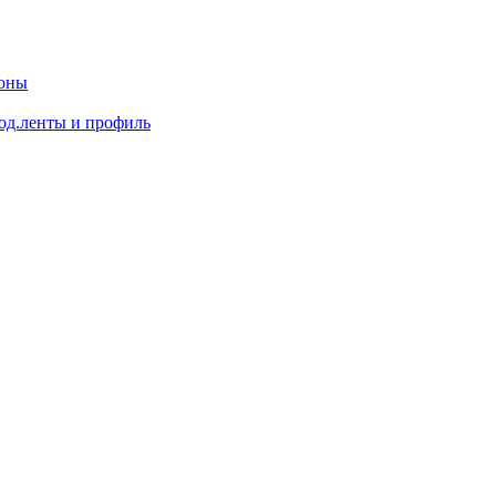
доны
од.ленты и профиль