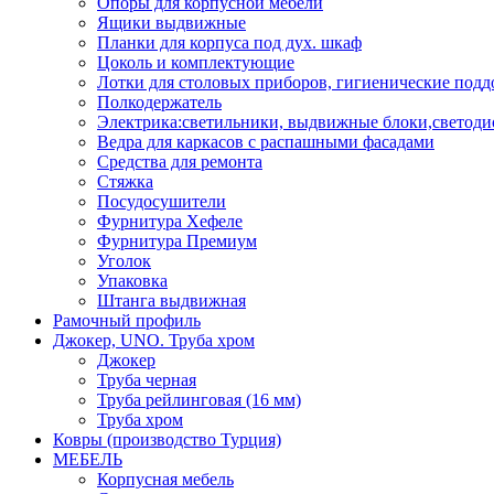
Опоры для корпусной мебели
Ящики выдвижные
Планки для корпуса под дух. шкаф
Цоколь и комплектующие
Лотки для столовых приборов, гигиенические под
Полкодержатель
Электрика:светильники, выдвижные блоки,светоди
Ведра для каркасов с распашными фасадами
Средства для ремонта
Стяжка
Посудосушители
Фурнитура Хефеле
Фурнитура Премиум
Уголок
Упаковка
Штанга выдвижная
Рамочный профиль
Джокер, UNO. Труба хром
Джокер
Труба черная
Труба рейлинговая (16 мм)
Труба хром
Ковры (производство Турция)
МЕБЕЛЬ
Корпусная мебель