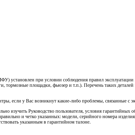
ФУ) установлен при условии соблюдения правил эксплуатации 
и, тормозные площадки, фьюзер и т.п.). Перечень таких деталей 
тры, если у Вас возникнут какие-либо проблемы, связанные с э
ьно изучить Руководство пользователя, условия гарантийных об
правильно и четко указанных: модели, серийного номера издели
ствовать указанным в гарантийном талоне.