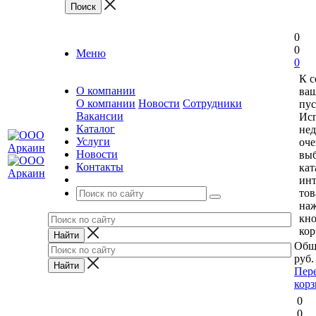
0
0
Меню
0
К 
О компании
ваш
О компании
Новости
Сотрудники
пус
Вакансии
Исп
Каталог
нед
Услуги
оче
Новости
выб
Контакты
кат
ин
тов
на
кн
кор
Общ
руб.
Пер
кор
0
0