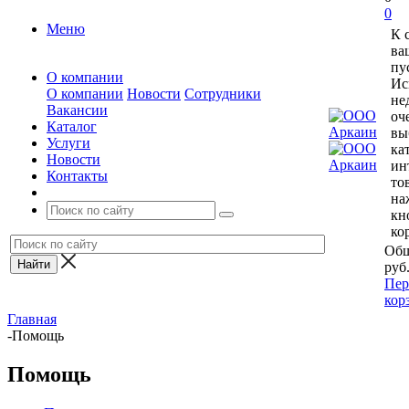
0
Меню
К 
ва
пу
О компании
Ис
О компании
Новости
Сотрудники
не
Вакансии
оч
Каталог
вы
Услуги
ка
Новости
ин
Контакты
то
на
кн
ко
Общ
руб
Пер
кор
Главная
-
Помощь
Помощь