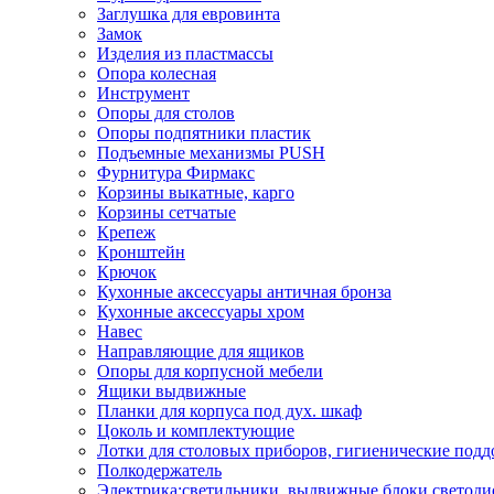
Заглушка для евровинта
Замок
Изделия из пластмассы
Опора колесная
Инструмент
Опоры для столов
Опоры подпятники пластик
Подъемные механизмы PUSH
Фурнитура Фирмакс
Корзины выкатные, карго
Корзины сетчатые
Крепеж
Кронштейн
Крючок
Кухонные аксессуары античная бронза
Кухонные аксессуары хром
Навес
Направляющие для ящиков
Опоры для корпусной мебели
Ящики выдвижные
Планки для корпуса под дух. шкаф
Цоколь и комплектующие
Лотки для столовых приборов, гигиенические под
Полкодержатель
Электрика:светильники, выдвижные блоки,светоди