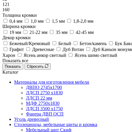
121
160
Толщина кромки
0,4 мм
1,0 мм
1,5 мм
1,8-2,0 мм
Ширина кромки
19 мм
21-22 мм
35 мм
42-45 мм
Декор кромки
Бежевый/Кремовый
Белый
Бетон/камень
Бук Бав
Графит
Древесные
Дуб Вотан
Дуб Каньон монум
Харон
Ясень анкор светлый
Ясень шимо светлый
Показать все
Показать
Сбросить
Каталог
Материалы для изготовления мебели
ДВПО 2745х1700
ЛДСП 2750 х1830
ЛДСП 22 мм
МДФ 2750х1830
ЛДСП 3500 х1750
Фанера ДВП ОСП
Уголь древесный
Столешницы, мебельные щиты и кромка
Мебельный щит Скиф