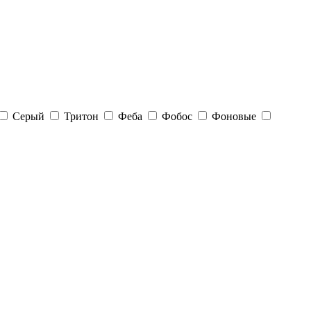
Серый
Тритон
Феба
Фобос
Фоновые