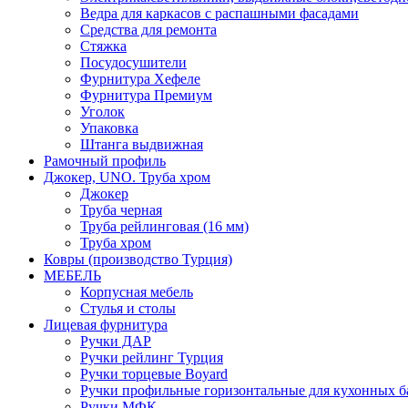
Ведра для каркасов с распашными фасадами
Средства для ремонта
Стяжка
Посудосушители
Фурнитура Хефеле
Фурнитура Премиум
Уголок
Упаковка
Штанга выдвижная
Рамочный профиль
Джокер, UNO. Труба хром
Джокер
Труба черная
Труба рейлинговая (16 мм)
Труба хром
Ковры (производство Турция)
МЕБЕЛЬ
Корпусная мебель
Стулья и столы
Лицевая фурнитура
Ручки ДАР
Ручки рейлинг Турция
Ручки торцевые Boyard
Ручки профильные горизонтальные для кухонных б
Ручки МФК