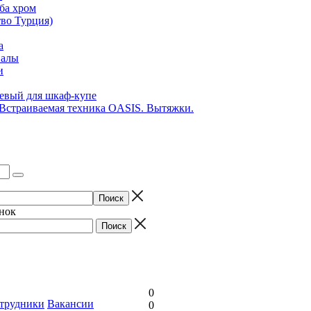
ба хром
во Турция)
а
иалы
и
вый для шкаф-купе
 Встраиваемая техника OASIS. Вытяжки.
онок
0
трудники
Вакансии
0