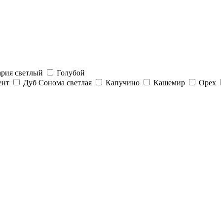
ария светлый
Голубой
ент
Дуб Сонома светлая
Капучино
Кашемир
Орех