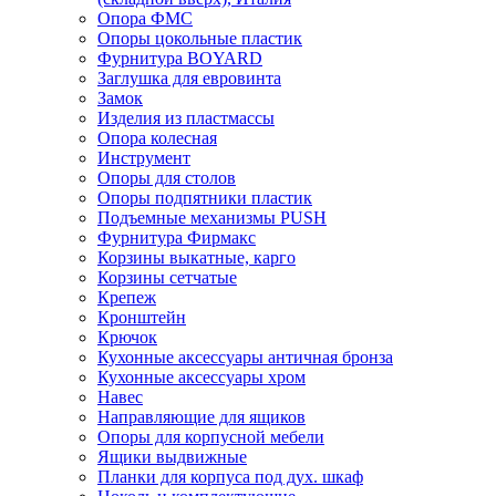
Опора ФМС
Опоры цокольные пластик
Фурнитура BOYARD
Заглушка для евровинта
Замок
Изделия из пластмассы
Опора колесная
Инструмент
Опоры для столов
Опоры подпятники пластик
Подъемные механизмы PUSH
Фурнитура Фирмакс
Корзины выкатные, карго
Корзины сетчатые
Крепеж
Кронштейн
Крючок
Кухонные аксессуары античная бронза
Кухонные аксессуары хром
Навес
Направляющие для ящиков
Опоры для корпусной мебели
Ящики выдвижные
Планки для корпуса под дух. шкаф