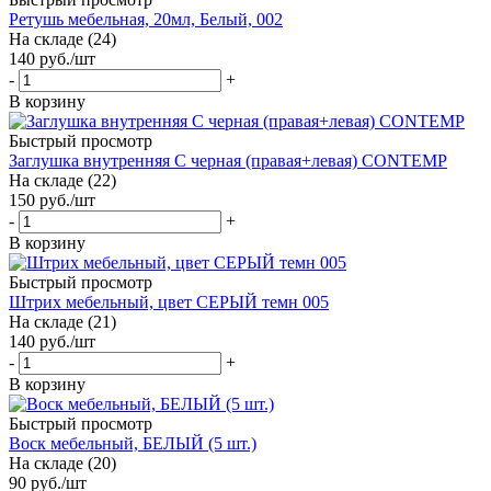
Ретушь мебельная, 20мл, Белый, 002
На складе (24)
140
руб.
/шт
-
+
В корзину
Быстрый просмотр
Заглушка внутренняя С черная (правая+левая) CONTEMP
На складе (22)
150
руб.
/шт
-
+
В корзину
Быстрый просмотр
Штрих мебельный, цвет СЕРЫЙ темн 005
На складе (21)
140
руб.
/шт
-
+
В корзину
Быстрый просмотр
Воск мебельный, БЕЛЫЙ (5 шт.)
На складе (20)
90
руб.
/шт