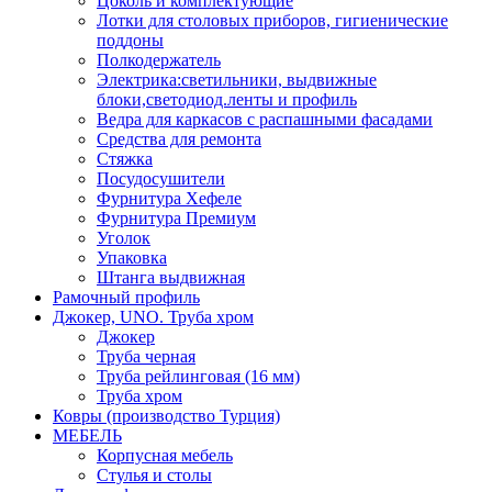
Цоколь и комплектующие
Лотки для столовых приборов, гигиенические
поддоны
Полкодержатель
Электрика:светильники, выдвижные
блоки,светодиод.ленты и профиль
Ведра для каркасов с распашными фасадами
Средства для ремонта
Стяжка
Посудосушители
Фурнитура Хефеле
Фурнитура Премиум
Уголок
Упаковка
Штанга выдвижная
Рамочный профиль
Джокер, UNO. Труба хром
Джокер
Труба черная
Труба рейлинговая (16 мм)
Труба хром
Ковры (производство Турция)
МЕБЕЛЬ
Корпусная мебель
Стулья и столы