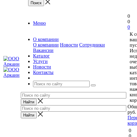
0
0
Меню
0
К 
О компании
ваш
О компании
Новости
Сотрудники
пус
Вакансии
Исп
Каталог
нед
Услуги
оче
Новости
выб
Контакты
кат
ин
тов
на
кн
кор
Общ
руб.
Пер
кор
0
0