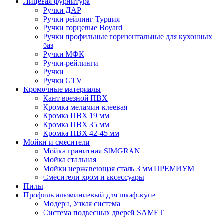
Лицевая фурнитура
Ручки ДАР
Ручки рейлинг Турция
Ручки торцевые Boyard
Ручки профильные горизонтальные для кухонных
баз
Ручки МФК
Ручки-рейлинги
Ручки
Ручки GTV
Кромочные материалы
Кант врезной ПВХ
Кромка меламин клеевая
Кромка ПВХ 19 мм
Кромка ПВХ 35 мм
Кромка ПВХ 42-45 мм
Мойки и смесители
Мойка гранитная SIMGRAN
Мойка стальная
Мойки нержавеющая сталь 3 мм ПРЕМИУМ
Смесители хром и аксессуары
Пилы
Профиль алюминиевый для шкаф-купе
Модерн, Узкая система
Система подвесных дверей SAMET