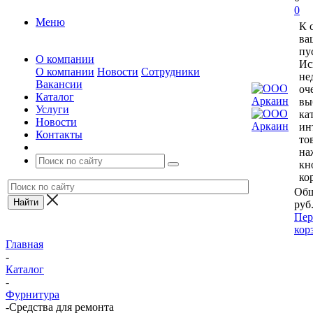
0
Меню
К 
ва
пу
О компании
Ис
О компании
Новости
Сотрудники
не
Вакансии
оч
Каталог
вы
Услуги
ка
Новости
ин
Контакты
то
на
кн
ко
Общ
руб
Пер
кор
Главная
-
Каталог
-
Фурнитура
-
Средства для ремонта