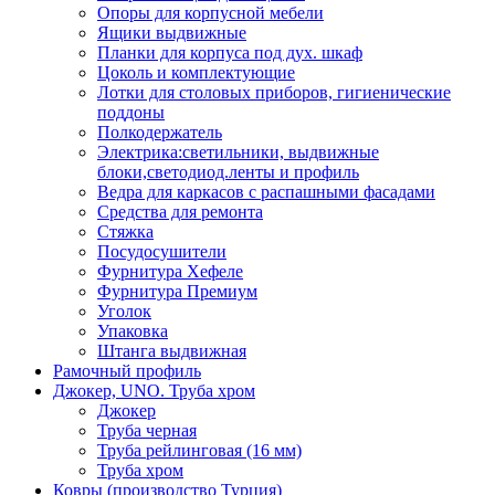
Опоры для корпусной мебели
Ящики выдвижные
Планки для корпуса под дух. шкаф
Цоколь и комплектующие
Лотки для столовых приборов, гигиенические
поддоны
Полкодержатель
Электрика:светильники, выдвижные
блоки,светодиод.ленты и профиль
Ведра для каркасов с распашными фасадами
Средства для ремонта
Стяжка
Посудосушители
Фурнитура Хефеле
Фурнитура Премиум
Уголок
Упаковка
Штанга выдвижная
Рамочный профиль
Джокер, UNO. Труба хром
Джокер
Труба черная
Труба рейлинговая (16 мм)
Труба хром
Ковры (производство Турция)