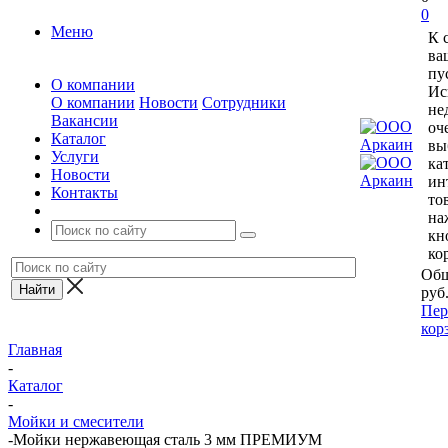
0
Меню
К 
ва
пу
О компании
Ис
О компании
Новости
Сотрудники
не
Вакансии
оч
Каталог
вы
Услуги
ка
Новости
ин
Контакты
то
на
кн
ко
Общ
руб
Пер
кор
Главная
-
Каталог
-
Мойки и смесители
-
Мойки нержавеющая сталь 3 мм ПРЕМИУМ