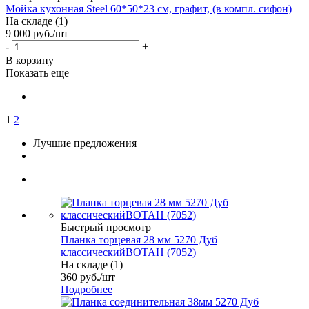
Мойка кухонная Steel 60*50*23 см, графит, (в компл. сифон)
На складе (1)
9 000
руб.
/шт
-
+
В корзину
Показать еще
1
2
Лучшие предложения
Быстрый просмотр
Планка торцевая 28 мм 5270 Дуб
классическийВОТАН (7052)
На складе (1)
360
руб.
/шт
Подробнее