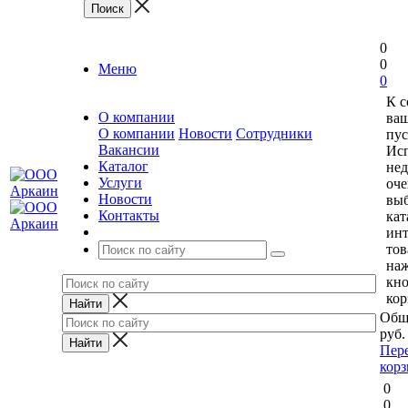
0
0
Меню
0
К 
О компании
ваш
О компании
Новости
Сотрудники
пус
Вакансии
Исп
Каталог
нед
Услуги
оче
Новости
выб
Контакты
кат
ин
тов
на
кн
кор
Общ
руб.
Пер
кор
0
0