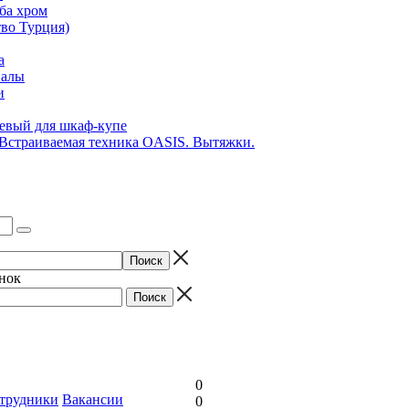
ба хром
во Турция)
а
иалы
и
вый для шкаф-купе
 Встраиваемая техника OASIS. Вытяжки.
онок
0
трудники
Вакансии
0