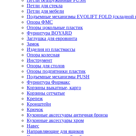
Петли безпружинные PUSH
Петли для стекла
Петли для мебели
Подъемные механизмы EVOLIFT FOLD (складной в
Опора ФМС
Опоры цокольные пластик
Фурнитура BOYARD
Заглушка для евровинта
Замок
Изделия из пластмассы
Опора колесная
Инструмент
Опоры для столов
Опоры подпятники пластик
Подъемные механизмы PUSH
Фурнитура Фирмакс
Корзины выкатные, карго
Корзины сетчатые
Крепеж
Кронштейн
Крючок
Кухонные аксессуары античная бронза
Кухонные аксессуары хром
Навес
Направляющие для ящиков