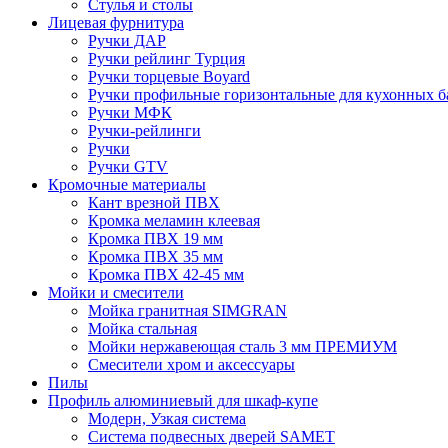
Стулья и столы
Лицевая фурнитура
Ручки ДАР
Ручки рейлинг Турция
Ручки торцевые Boyard
Ручки профильные горизонтальные для кухонных б
Ручки МФК
Ручки-рейлинги
Ручки
Ручки GTV
Кромочные материалы
Кант врезной ПВХ
Кромка меламин клеевая
Кромка ПВХ 19 мм
Кромка ПВХ 35 мм
Кромка ПВХ 42-45 мм
Мойки и смесители
Мойка гранитная SIMGRAN
Мойка стальная
Мойки нержавеющая сталь 3 мм ПРЕМИУМ
Смесители хром и аксессуары
Пилы
Профиль алюминиевый для шкаф-купе
Модерн, Узкая система
Система подвесных дверей SAMET