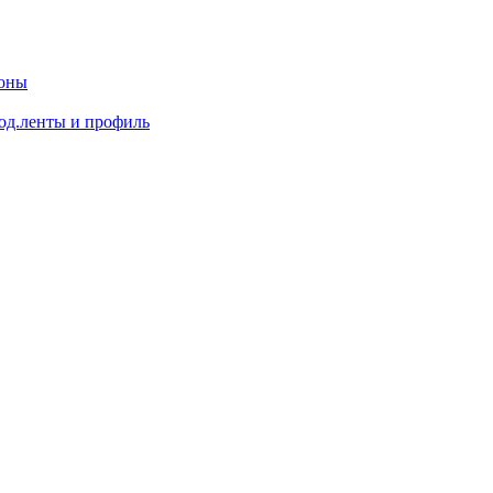
доны
од.ленты и профиль