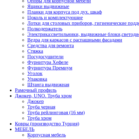
Опоры для корпусной мебели
Ящики выдвижные
Планки для корпуса под дух. шкаф
Цоколь и комплектующие
Лотки для столовых приборов, гигиенические под
Полкодержатель
Электрика:светильники, выдвижные блоки,светоди
Ведра для каркасов с распашными фасадами
Средства для ремонта
Стяжка
Посудосушители
Фурнитура Хефеле
Фурнитура Премиум
Уголок
Упаковка
Штанга выдвижная
Рамочный профиль
Джокер, UNO. Труба хром
Джокер
Труба черная
Труба рейлинговая (16 мм)
Труба хром
Ковры (производство Турция)
МЕБЕЛЬ
Корпусная мебель