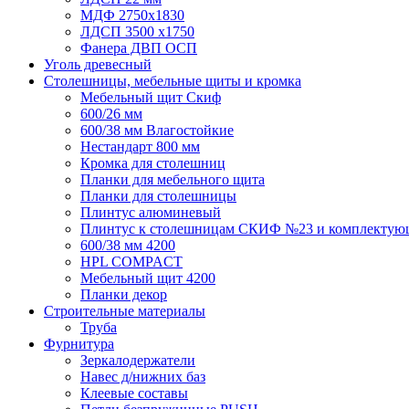
МДФ 2750х1830
ЛДСП 3500 х1750
Фанера ДВП ОСП
Уголь древесный
Столешницы, мебельные щиты и кромка
Мебельный щит Скиф
600/26 мм
600/38 мм Влагостойкие
Нестандарт 800 мм
Кромка для столешниц
Планки для мебельного щита
Планки для столешницы
Плинтус алюминевый
Плинтус к столешницам СКИФ №23 и комплектую
600/38 мм 4200
HPL COMPACT
Мебельный щит 4200
Планки декор
Строительные материалы
Труба
Фурнитура
Зеркалодержатели
Навес д/нижних баз
Клеевые составы