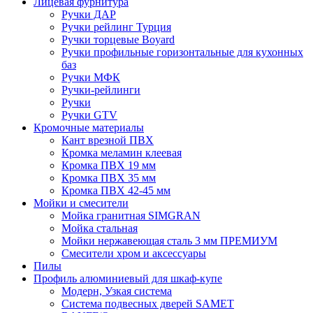
Лицевая фурнитура
Ручки ДАР
Ручки рейлинг Турция
Ручки торцевые Boyard
Ручки профильные горизонтальные для кухонных
баз
Ручки МФК
Ручки-рейлинги
Ручки
Ручки GTV
Кромочные материалы
Кант врезной ПВХ
Кромка меламин клеевая
Кромка ПВХ 19 мм
Кромка ПВХ 35 мм
Кромка ПВХ 42-45 мм
Мойки и смесители
Мойка гранитная SIMGRAN
Мойка стальная
Мойки нержавеющая сталь 3 мм ПРЕМИУМ
Смесители хром и аксессуары
Пилы
Профиль алюминиевый для шкаф-купе
Модерн, Узкая система
Система подвесных дверей SAMET