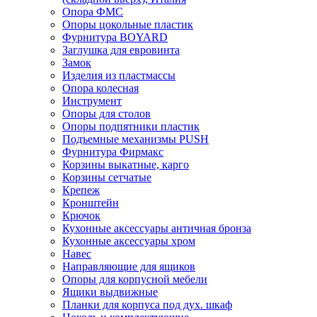
Опора ФМС
Опоры цокольные пластик
Фурнитура BOYARD
Заглушка для евровинта
Замок
Изделия из пластмассы
Опора колесная
Инструмент
Опоры для столов
Опоры подпятники пластик
Подъемные механизмы PUSH
Фурнитура Фирмакс
Корзины выкатные, карго
Корзины сетчатые
Крепеж
Кронштейн
Крючок
Кухонные аксессуары античная бронза
Кухонные аксессуары хром
Навес
Направляющие для ящиков
Опоры для корпусной мебели
Ящики выдвижные
Планки для корпуса под дух. шкаф