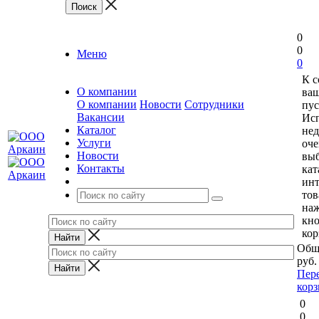
0
0
Меню
0
К 
О компании
ваш
О компании
Новости
Сотрудники
пус
Вакансии
Исп
Каталог
нед
Услуги
оче
Новости
выб
Контакты
кат
ин
тов
на
кн
кор
Общ
руб.
Пер
кор
0
0