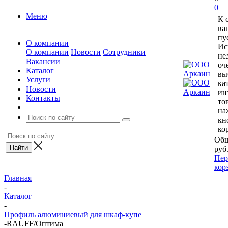
0
Меню
К 
ва
пу
О компании
Ис
О компании
Новости
Сотрудники
не
Вакансии
оч
Каталог
вы
Услуги
ка
Новости
ин
Контакты
то
на
кн
ко
Общ
руб
Пер
кор
Главная
-
Каталог
-
Профиль алюминиевый для шкаф-купе
-
RAUFF/Оптима