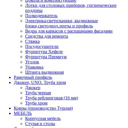
Цоколь и комплектующие
Лотки для столовых приборов, гигиенические
поддоны
Полкодержатель
Электрика:светильники, выдвижные
блоки,светодиод.ленты и профиль
Ведра для каркасов с распашными фасадами
Средства для ремонта
Стяжка
Посудосушители
Фурнитура Хефеле
Фурнитура Премиум
Уголок
Упаковка
Штанга выдвижная
Рамочный профиль
Джокер, UNO. Труба хром
Джокер
Труба черная
Труба рейлинговая (16 мм)
Труба хром
Ковры (производство Турция)
МЕБЕЛЬ
Корпусная мебель
Стулья и столы