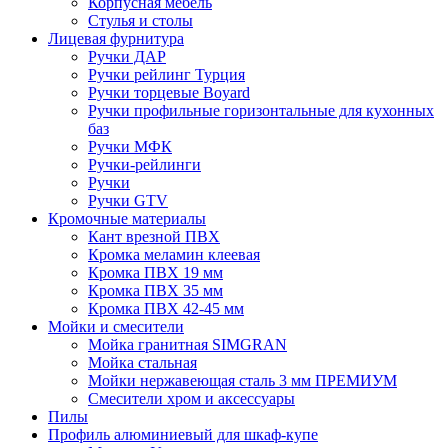
Корпусная мебель
Стулья и столы
Лицевая фурнитура
Ручки ДАР
Ручки рейлинг Турция
Ручки торцевые Boyard
Ручки профильные горизонтальные для кухонных
баз
Ручки МФК
Ручки-рейлинги
Ручки
Ручки GTV
Кромочные материалы
Кант врезной ПВХ
Кромка меламин клеевая
Кромка ПВХ 19 мм
Кромка ПВХ 35 мм
Кромка ПВХ 42-45 мм
Мойки и смесители
Мойка гранитная SIMGRAN
Мойка стальная
Мойки нержавеющая сталь 3 мм ПРЕМИУМ
Смесители хром и аксессуары
Пилы
Профиль алюминиевый для шкаф-купе