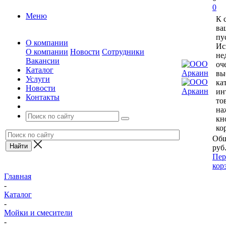
0
Меню
К 
ва
пу
О компании
Ис
О компании
Новости
Сотрудники
не
Вакансии
оч
Каталог
вы
Услуги
ка
Новости
ин
Контакты
то
на
кн
ко
Общ
руб
Пер
кор
Главная
-
Каталог
-
Мойки и смесители
-