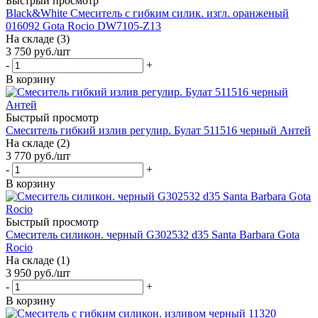
Быстрый просмотр
Black&White Смеситель с гибким силик. изгл. оранженый
016092 Gota Rocio DW7105-Z13
На складе (3)
3 750
руб.
/шт
-
+
В корзину
Быстрый просмотр
Смеситель гибкий излив регулир. Булат 511516 черный Антей
На складе (2)
3 770
руб.
/шт
-
+
В корзину
Быстрый просмотр
Смеситель силикон. черный G302532 d35 Santa Barbara Gota
Rocio
На складе (1)
3 950
руб.
/шт
-
+
В корзину