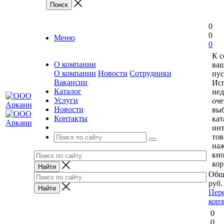
0
0
Меню
0
К 
О компании
ваш
О компании
Новости
Сотрудники
пус
Вакансии
Исп
Каталог
нед
Услуги
оче
Новости
выб
Контакты
кат
ин
тов
на
кн
кор
Общ
руб.
Пер
кор
0
0