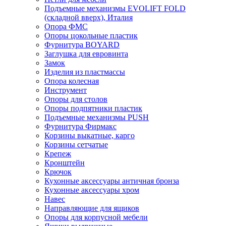
Подъемные механизмы EVOLIFT FOLD
(складной вверх), Италия
Опора ФМС
Опоры цокольные пластик
Фурнитура BOYARD
Заглушка для евровинта
Замок
Изделия из пластмассы
Опора колесная
Инструмент
Опоры для столов
Опоры подпятники пластик
Подъемные механизмы PUSH
Фурнитура Фирмакс
Корзины выкатные, карго
Корзины сетчатые
Крепеж
Кронштейн
Крючок
Кухонные аксессуары античная бронза
Кухонные аксессуары хром
Навес
Направляющие для ящиков
Опоры для корпусной мебели