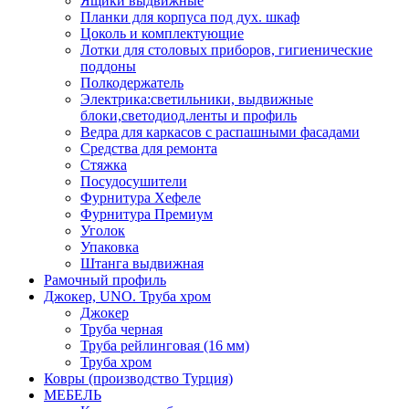
Ящики выдвижные
Планки для корпуса под дух. шкаф
Цоколь и комплектующие
Лотки для столовых приборов, гигиенические
поддоны
Полкодержатель
Электрика:светильники, выдвижные
блоки,светодиод.ленты и профиль
Ведра для каркасов с распашными фасадами
Средства для ремонта
Стяжка
Посудосушители
Фурнитура Хефеле
Фурнитура Премиум
Уголок
Упаковка
Штанга выдвижная
Рамочный профиль
Джокер, UNO. Труба хром
Джокер
Труба черная
Труба рейлинговая (16 мм)
Труба хром
Ковры (производство Турция)
МЕБЕЛЬ