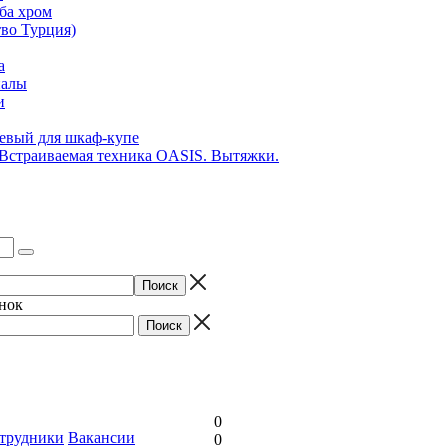
ба хром
во Турция)
а
иалы
и
вый для шкаф-купе
 Встраиваемая техника OASIS. Вытяжки.
онок
0
трудники
Вакансии
0