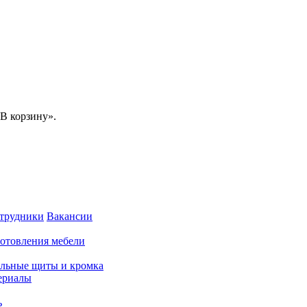
В корзину».
трудники
Вакансии
готовления мебели
льные щиты и кромка
ериалы
ь