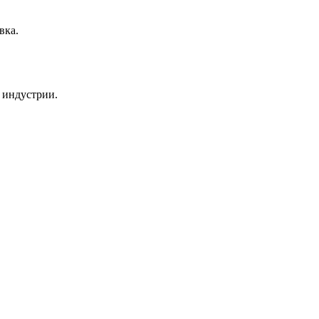
вка.
 индустрии.