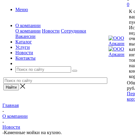
0
Меню
К 
ва
пу
О компании
Ис
О компании
Новости
Сотрудники
не
Вакансии
оч
Каталог
вы
Услуги
ка
Новости
ин
Контакты
то
на
кн
ко
Общ
руб
Пер
кор
Главная
-
О компании
-
Новости
-
Каменные мойки на кухню.