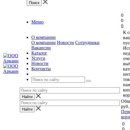
0
0
Меню
0
К 
О компании
ваш
О компании
Новости
Сотрудники
пус
Вакансии
Исп
Каталог
нед
Услуги
оче
Новости
выб
Контакты
кат
ин
тов
на
кн
кор
Общ
руб.
Пер
кор
0
0