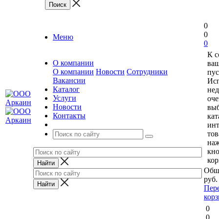
0
0
Меню
0
К 
О компании
ваш
О компании
Новости
Сотрудники
пус
Вакансии
Исп
Каталог
нед
Услуги
оче
Новости
выб
Контакты
кат
ин
тов
на
кн
кор
Общ
руб.
Пер
кор
0
0