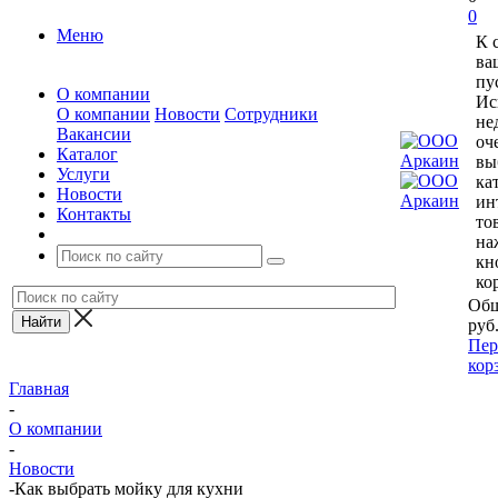
0
Меню
К 
ва
пу
О компании
Ис
О компании
Новости
Сотрудники
не
Вакансии
оч
Каталог
вы
Услуги
ка
Новости
ин
Контакты
то
на
кн
ко
Общ
руб
Пер
кор
Главная
-
О компании
-
Новости
-
Как выбрать мойку для кухни