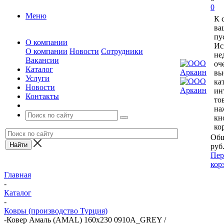
0
Меню
К 
ва
пу
О компании
Ис
О компании
Новости
Сотрудники
не
Вакансии
оч
Каталог
вы
Услуги
ка
Новости
ин
Контакты
то
на
кн
ко
Общ
руб
Пер
кор
Главная
-
Каталог
-
Ковры (производство Турция)
-
Ковер Амаль (AMAL) 160х230 0910A_GREY /