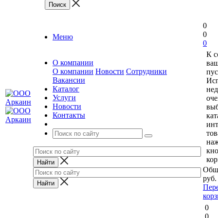
0
0
Меню
0
К 
О компании
ваш
О компании
Новости
Сотрудники
пус
Вакансии
Исп
Каталог
нед
Услуги
оче
Новости
выб
Контакты
кат
ин
тов
на
кн
кор
Общ
руб.
Пер
кор
0
0