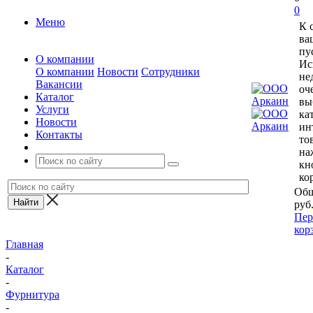
0
Меню
К 
ва
пу
О компании
Ис
О компании
Новости
Сотрудники
не
Вакансии
оч
Каталог
вы
Услуги
ка
Новости
ин
Контакты
то
на
кн
ко
Общ
руб
Пер
кор
Главная
-
Каталог
-
Фурнитура
-