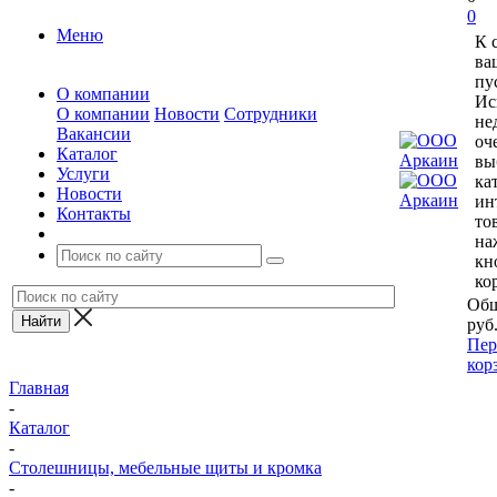
0
Меню
К 
ва
пу
О компании
Ис
О компании
Новости
Сотрудники
не
Вакансии
оч
Каталог
вы
Услуги
ка
Новости
ин
Контакты
то
на
кн
ко
Общ
руб
Пер
кор
Главная
-
Каталог
-
Столешницы, мебельные щиты и кромка
-