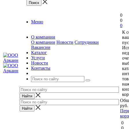
0
0
Меню
0
К 
О компании
ваш
О компании
Новости
Сотрудники
пус
Вакансии
Исп
Каталог
нед
Услуги
оче
Новости
выб
Контакты
кат
ин
тов
на
кн
кор
Общ
руб.
Пер
кор
0
0